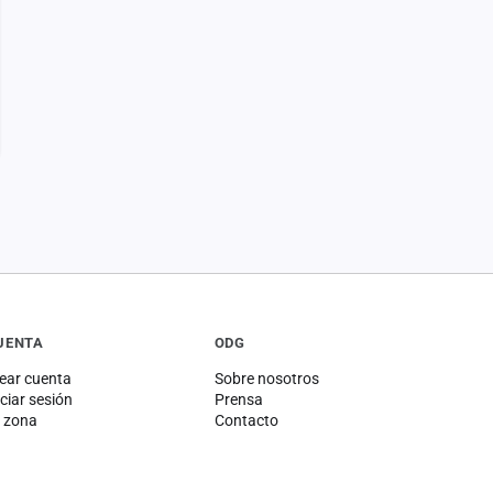
UENTA
ODG
ear cuenta
Sobre nosotros
iciar sesión
Prensa
 zona
Contacto