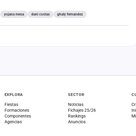
yojana mesa
dani costas
ghaly fernandez
EXPLORA
SECTOR
C
Fiestas
Noticias
Cr
Formaciones
Fichajes 25/26
In
Componentes
Rankings
Mi
Agencias
Anuncios