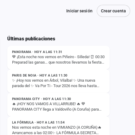
Iniciar sesión
Crear cuenta
Últimas publicaciones
ESTADO
PANORAMA · HOY A LAS 11:31
💙 ¡Esta noche nos vemos en Piñeiro - Silleda! ⏰ 00:30
Preparad las ganas… que nosotros llevamos la fiesta.
ESTADO
🚀🔥
PARIS DE NOIA · HOY A LAS 11:30
✨ ¡Hoy nos vemos en Árbol, Vilalba! ✨ Una nueva
parada del ✨ Va Por Ti - Tour 2026 nos lleva hasta
ESTADO
Árbol, Vilalba, donde esta noche compartiremos con
vosotros…
PANORAMA CITY · HOY A LAS 11:30
🔥 ¡HOY NOS VAMOS A VILLARRUBE! 🔥 💙
PANORAMA CITY llega a Valdoviño (A Coruña) para
ESTADO
liarla esta noche 🙌✨ 📍 Villarrube 📅 8 de agosto ⏰
00:30H ¡Nos vemos esta…
LA FÓRMULA · HOY A LAS 11:54
Nos vemos esta noche en VIMIANZO (A CORUÑA)🔥
Arrancamos a las 02:00✨ LA FÓRMULA SECRETA
ESTADO