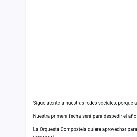
Fichajes
Agencias
Rankings
Vídeos
Anuncios
Iniciar sesión
Crear cuenta
Administración
Sigue atento a nuestras redes sociales, porque
Contacto
Nuestra primera fecha será para despedir el año
La Orquesta Compostela quiere aprovechar para d