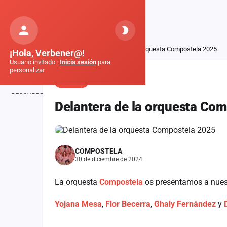
Orquestas
de Galicia
Inicio
Noticias
Delantera de la orquesta Compostela 2025
¡Hola, Verbener@!
Usuario invitado ·
Inicia sesión
para
personalizar
NOTICIA
DESCUBRE
Delantera de la orquesta Co
Inicio
Noticias
COMPOSTELA
Formaciones
30 de diciembre de 2024
Fiestas
La orquesta
Compostela
os presentamos a nues
Mapa de fiestas
Yojana Mesa
,
Flor Becerra
,
Ghaly Fernández
y
Componentes