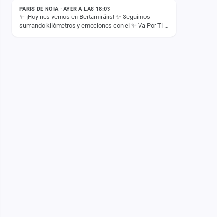
PARIS DE NOIA · AYER A LAS 18:03
✨ ¡Hoy nos vemos en Bertamiráns! ✨ Seguimos
sumando kilómetros y emociones con el ✨ Va Por Ti -
Tour 2026. Mañana llega el momento de disfrutar
juntos de un…