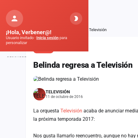
Orquestas
de Galicia
Inicio
Noticias
Belinda regresa a Televisión
¡Hola, Verbener@!
Usuario invitado ·
Inicia sesión
para
personalizar
NOTICIA
DESCUBRE
Belinda regresa a Televisión
Inicio
Noticias
TELEVISIÓN
Formaciones
11 de octubre de 2016
Fiestas
La orquesta
Televisión
acaba de anunciar media
Mapa de fiestas
la próxima temporada 2017:
Componentes
Nos gusta llamarlo reencuentro, aunque no hay 