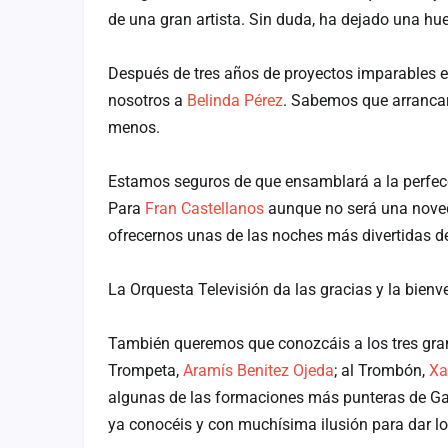
Fichajes
de una gran artista. Sin duda, ha dejado una hu
Agencias
Después de tres años de proyectos imparables en
Rankings
nosotros a
Belinda Pérez
. Sabemos que arrancar
menos.
Vídeos
Anuncios
Estamos seguros de que ensamblará a la perfec
Para
Fran Castellanos
aunque no será una noveda
Iniciar sesión
ofrecernos unas de las noches más divertidas de
Crear cuenta
La Orquesta Televisión da las gracias y la bien
Administración
También queremos que conozcáis a los tres gran
Contacto
Trompeta,
Aramís Benitez Ojeda
; al Trombón,
Xa
algunas de las formaciones más punteras de Gal
ya conocéis y con muchísima ilusión para dar lo