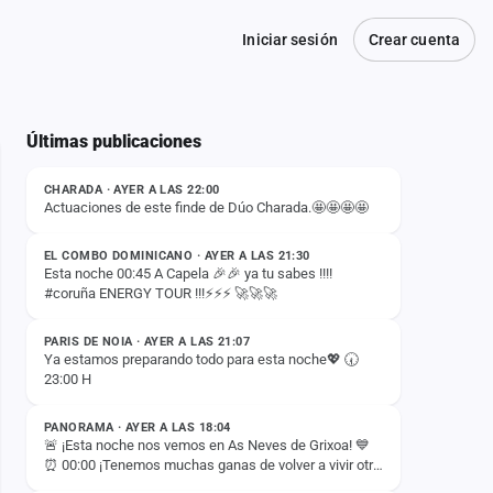
Iniciar sesión
Crear cuenta
Últimas publicaciones
ESTADO
CHARADA · AYER A LAS 22:00
Actuaciones de este finde de Dúo Charada.🤩🤩🤩🤩
ESTADO
EL COMBO DOMINICANO · AYER A LAS 21:30
Esta noche 00:45 A Capela 🎉🎉 ya tu sabes !!!!
#coruña ENERGY TOUR !!!⚡️⚡️⚡️ 🚀🚀🚀
ESTADO
PARIS DE NOIA · AYER A LAS 21:07
Ya estamos preparando todo para esta noche💖 🕢
23:00 H
ESTADO
PANORAMA · AYER A LAS 18:04
🚨 ¡Esta noche nos vemos en As Neves de Grixoa! 💙
⏰ 00:00 ¡Tenemos muchas ganas de volver a vivir otra
ESTADO
noche inolvidable con vosotros! 🚀✨