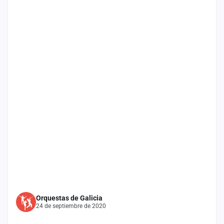
Mapa
de
fiestas
Componentes
Fichajes
Agencias
Rankings
Vídeos
Anuncios
Iniciar
Orquestas de Galicia
sesión
24 de septiembre de 2020
Crear