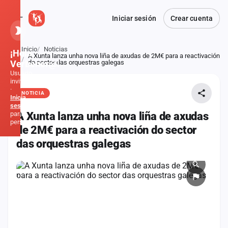
Iniciar sesión
Crear cuenta
Inicio
Noticias
¡Hola,
A Xunta lanza unha nova liña de axudas de 2M€ para a reactivación
Atrás
Verbener@!
do sector das orquestras galegas
Usuario
invitado
·
NOTICIA
Inicia
sesión
para
A Xunta lanza unha nova liña de axudas
personalizar
de 2M€ para a reactivación do sector
das orquestras galegas
Inicio
Noticias
Formaciones
Fiestas