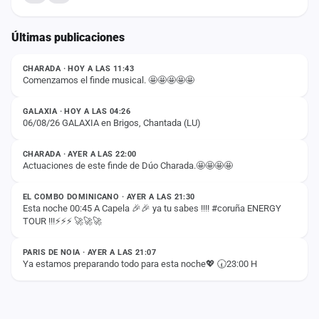
Últimas publicaciones
ESTADO
CHARADA · HOY A LAS 11:43
Comenzamos el finde musical. 🤩🤩🤩🤩🤩
ESTADO
GALAXIA · HOY A LAS 04:26
06/08/26 GALAXIA en Brigos, Chantada (LU)
ESTADO
CHARADA · AYER A LAS 22:00
Actuaciones de este finde de Dúo Charada.🤩🤩🤩🤩
ESTADO
EL COMBO DOMINICANO · AYER A LAS 21:30
Esta noche 00:45 A Capela 🎉🎉 ya tu sabes !!!! #coruña ENERGY
TOUR !!!⚡️⚡️⚡️ 🚀🚀🚀
ESTADO
PARIS DE NOIA · AYER A LAS 21:07
Ya estamos preparando todo para esta noche💖 🕢23:00 H