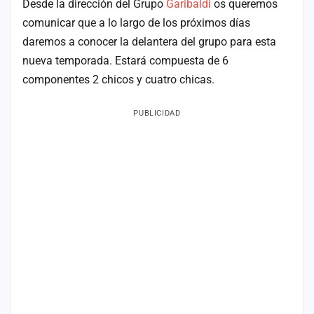
Desde la dirección del Grupo
Garibaldi
os queremos
Mapa
comunicar que a lo largo de los próximos días
de
daremos a conocer la delantera del grupo para esta
fiestas
nueva temporada. Estará compuesta de 6
Componentes
componentes 2 chicos y cuatro chicas.
Fichajes
PUBLICIDAD
Agencias
Rankings
Vídeos
Anuncios
Iniciar
sesión
Crear