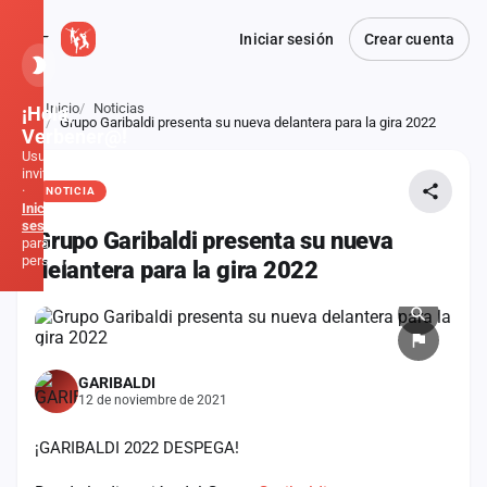
Iniciar sesión
Crear cuenta
Inicio
Noticias
¡Hola,
Atrás
Grupo Garibaldi presenta su nueva delantera para la gira 2022
Verbener@!
Usuario
invitado
·
NOTICIA
Inicia
sesión
Grupo Garibaldi presenta su nueva
para
personalizar
delantera para la gira 2022
Inicio
Noticias
GARIBALDI
12 de noviembre de 2021
Formaciones
¡GARIBALDI 2022 DESPEGA!
Fiestas