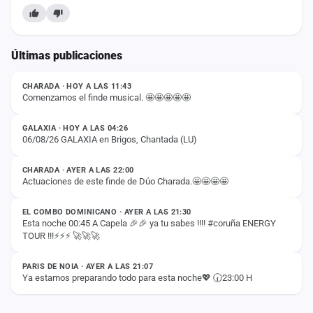
Últimas publicaciones
ESTADO
CHARADA · HOY A LAS 11:43
Comenzamos el finde musical. 🤩🤩🤩🤩🤩
ESTADO
GALAXIA · HOY A LAS 04:26
06/08/26 GALAXIA en Brigos, Chantada (LU)
ESTADO
CHARADA · AYER A LAS 22:00
Actuaciones de este finde de Dúo Charada.🤩🤩🤩🤩
ESTADO
EL COMBO DOMINICANO · AYER A LAS 21:30
Esta noche 00:45 A Capela 🎉🎉 ya tu sabes !!!! #coruña ENERGY
TOUR !!!⚡️⚡️⚡️ 🚀🚀🚀
ESTADO
PARIS DE NOIA · AYER A LAS 21:07
Ya estamos preparando todo para esta noche💖 🕢23:00 H