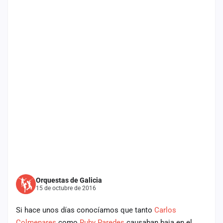
Mapa
de
fiestas
Componentes
Fichajes
Agencias
Rankings
Vídeos
Anuncios
Orquestas de Galicia
15 de octubre de 2016
Iniciar
sesión
Si hace unos días conocíamos que tanto
Carlos
Crear
Colmenares
como
Ruby Paredes
causaban baja en el