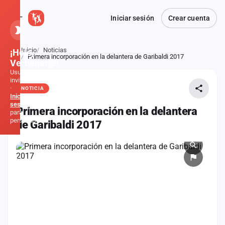
Iniciar sesión
Crear cuenta
Inicio
Noticias
¡Hola,
Atrás
Primera incorporación en la delantera de Garibaldi 2017
Verbener@!
Usuario
invitado
·
NOTICIA
Inicia
sesión
Primera incorporación en la delantera
para
personalizar
de Garibaldi 2017
Inicio
Noticias
Formaciones
Fiestas