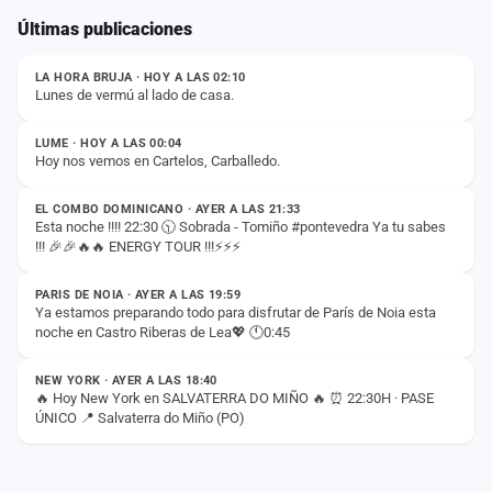
Últimas publicaciones
ESTADO
LA HORA BRUJA · HOY A LAS 02:10
Lunes de vermú al lado de casa.
ESTADO
LUME · HOY A LAS 00:04
Hoy nos vemos en Cartelos, Carballedo.
ESTADO
EL COMBO DOMINICANO · AYER A LAS 21:33
Esta noche !!!! 22:30 🕥 Sobrada - Tomiño #pontevedra Ya tu sabes
!!! 🎉🎉🔥🔥 ENERGY TOUR !!!⚡️⚡️⚡️
ESTADO
PARIS DE NOIA · AYER A LAS 19:59
Ya estamos preparando todo para disfrutar de París de Noia esta
noche en Castro Riberas de Lea💖 🕚0:45
ESTADO
NEW YORK · AYER A LAS 18:40
🔥 Hoy New York en SALVATERRA DO MIÑO 🔥 ⏰ 22:30H · PASE
ÚNICO 📍 Salvaterra do Miño (PO)