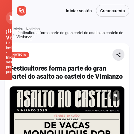
Iniciar sesión
Crear cuenta
Inicio
Noticias
¡Hola,
Festicultores forma parte do gran cartel do asalto ao castelo de
Atrás
Verbener@!
Vimianzo
Usuario
invitado
·
NOTICIA
Inicia
sesión
para
Festicultores forma parte do gran
personalizar
cartel do asalto ao castelo de Vimianzo
Inicio
Noticias
Formaciones
Fiestas