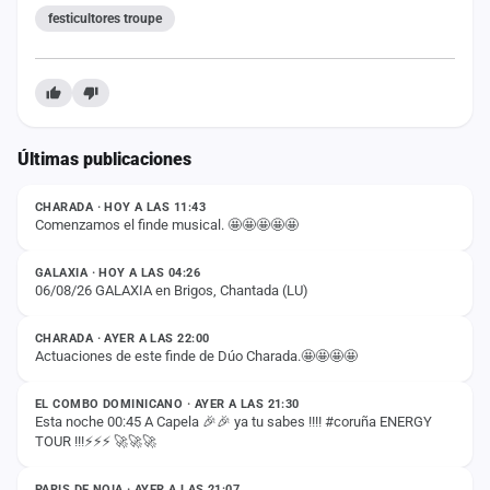
festicultores troupe
Últimas publicaciones
ESTADO
CHARADA · HOY A LAS 11:43
Comenzamos el finde musical. 🤩🤩🤩🤩🤩
ESTADO
GALAXIA · HOY A LAS 04:26
06/08/26 GALAXIA en Brigos, Chantada (LU)
ESTADO
CHARADA · AYER A LAS 22:00
Actuaciones de este finde de Dúo Charada.🤩🤩🤩🤩
ESTADO
EL COMBO DOMINICANO · AYER A LAS 21:30
Esta noche 00:45 A Capela 🎉🎉 ya tu sabes !!!! #coruña ENERGY
TOUR !!!⚡️⚡️⚡️ 🚀🚀🚀
ESTADO
PARIS DE NOIA · AYER A LAS 21:07