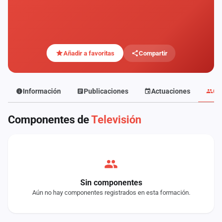
Mapa
de
fiestas
Componentes
Añadir a favoritas
Compartir
Fichajes
Información
Publicaciones
Actuaciones
Co
Agencias
Componentes de
Televisión
Rankings
Vídeos
Anuncios
Sin componentes
Aún no hay componentes registrados en esta formación.
Iniciar
sesión
Crear