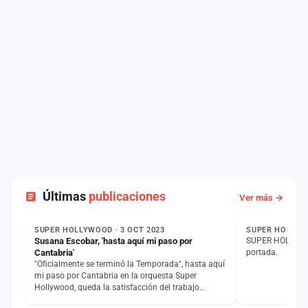
Últimas
publicaciones
Ver más →
COMUNICADO
ESTADO
SUPER HOLLYWOOD · 3 OCT 2023
SUPER HOLLYWO
Susana Escobar, 'hasta aquí mi paso por
SUPER HOLLYWOO
Cantabria'
portada.
"Oficialmente se terminó la Temporada", hasta aquí
mi paso por Cantabria en la orquesta Super
Hollywood, queda la satisfacción del trabajo
realizado, una…