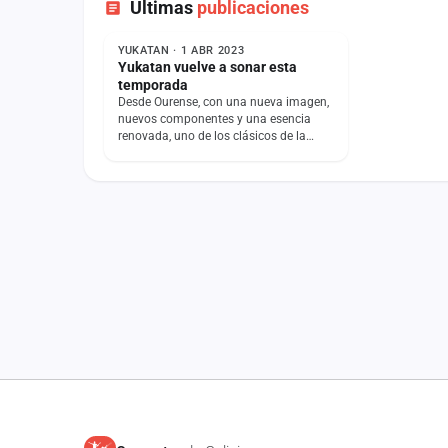
Últimas
publicaciones
NOTICIA
YUKATAN · 1 ABR 2023
Yukatan vuelve a sonar esta
temporada
Desde Ourense, con una nueva imagen,
nuevos componentes y una esencia
renovada, uno de los clásicos de la
verbena vuelve a sonar en esta
temporada 2023! Grupo…