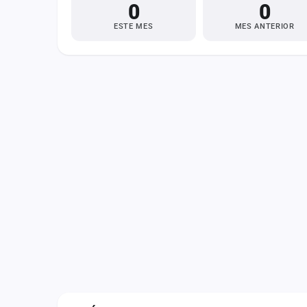
0
0
Fichajes
ESTE MES
MES ANTERIOR
Agencias
Rankings
Vídeos
Anuncios
Iniciar sesión
Crear cuenta
Administración
Contacto