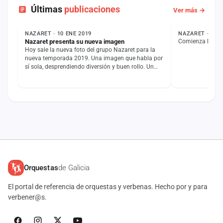
Últimas
publicaciones
Ver más →
NOTICIA
ESTADO
NAZARET · 10 ENE 2019
NAZARET · 9 EN
Nazaret presenta su nueva imagen
Comienza la cuen
Hoy sale la nueva foto del grupo Nazaret para la
nueva temporada 2019. Una imagen que habla por
sí sola, desprendiendo diversión y buen rollo. Un
grupo que…
Orquestas
de Galicia
El portal de referencia de orquestas y verbenas. Hecho por y para
verbener@s.