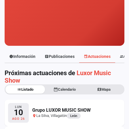
Mapa
de
fiestas
Componentes
Fichajes
Agencias
Información
Publicaciones
Actuaciones
Co
Rankings
Próximas actuaciones de
Luxor Music
Show
Vídeos
Listado
Calendario
Mapa
Anuncios
LUN
Grupo LUXOR MUSIC SHOW
10
Iniciar
La Silva, Villagatón
León
sesión
AGO 26
Crear