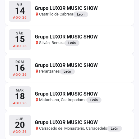
cuenta
VIE
Grupo LUXOR MUSIC SHOW
14
Castrillo de Cabrera
León
Administración
AGO 26
Contacto
SÁB
Grupo LUXOR MUSIC SHOW
15
Silván, Benuza
León
AGO 26
DOM
Grupo LUXOR MUSIC SHOW
16
Peranzanes
León
AGO 26
MAR
Grupo LUXOR MUSIC SHOW
18
Matachana, Castropodame
León
AGO 26
JUE
Grupo LUXOR MUSIC SHOW
20
Carracedo del Monasterio, Carracedelo
León
AGO 26