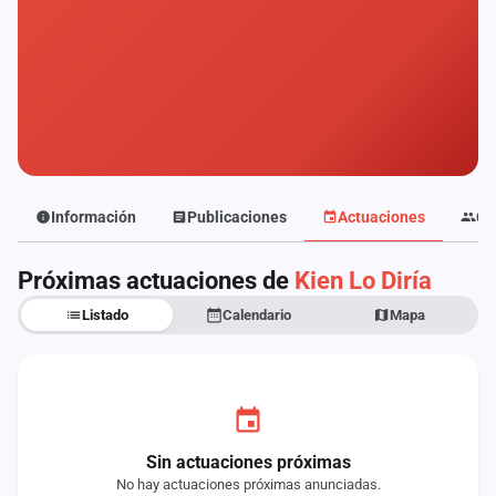
Mapa
de
fiestas
Componentes
Fichajes
Agencias
Información
Publicaciones
Actuaciones
Co
Rankings
Próximas actuaciones de
Kien Lo Diría
Listado
Calendario
Mapa
Vídeos
Anuncios
Iniciar
sesión
Sin actuaciones próximas
No hay actuaciones próximas anunciadas.
Crear