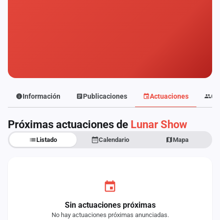
Mapa
de
fiestas
Componentes
Fichajes
Agencias
Información
Publicaciones
Actuaciones
Co
Rankings
Próximas actuaciones de
Lunar Show
Listado
Calendario
Mapa
Vídeos
Anuncios
Iniciar
sesión
Sin actuaciones próximas
No hay actuaciones próximas anunciadas.
Crear