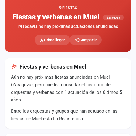
FIESTAS
Mapa
de
Fiestas y verbenas en Muel
Zaragoza
fiestas
Todavía no hay próximas actuaciones anunciadas
Componentes
Cómo llegar
Compartir
Fichajes
Agencias
Fiestas y verbenas en Muel
Rankings
Aún no hay próximas fiestas anunciadas en Muel
(Zaragoza), pero puedes consultar el histórico de
Vídeos
orquestas y verbenas con 1 actuación de los últimos 5
años.
Anuncios
Entre las orquestas y grupos que han actuado en las
fiestas de Muel está La Resistencia.
Iniciar
sesión
Crear