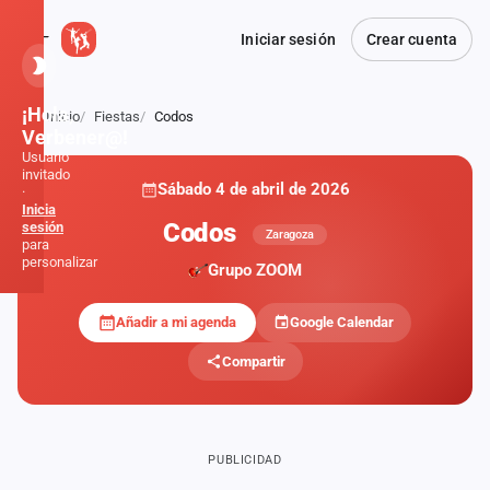
Iniciar sesión
Crear cuenta
¡Hola,
Inicio
Fiestas
Codos
Atrás
Verbener@!
Usuario
invitado
Sábado 4 de abril de 2026
·
Inicia
Codos
sesión
Zaragoza
para
personalizar
Grupo ZOOM
Añadir a mi agenda
Google Calendar
Inicio
Compartir
Noticias
Formaciones
PUBLICIDAD
Fiestas