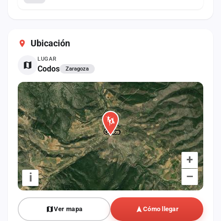
Ubicación
LUGAR
Codos
Zaragoza
+
–
i
Ver mapa
Cómo llegar