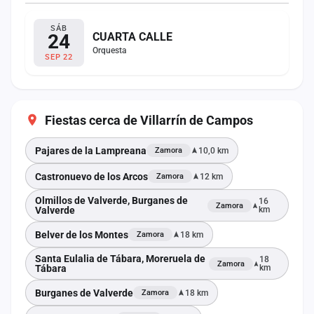
SÁB
24
CUARTA CALLE
Orquesta
SEP 22
Fiestas cerca de Villarrín de Campos
Pajares de la Lampreana
10,0 km
Zamora
Castronuevo de los Arcos
12 km
Zamora
Olmillos de Valverde, Burganes de
16
Zamora
Valverde
km
Belver de los Montes
18 km
Zamora
Santa Eulalia de Tábara, Moreruela de
18
Zamora
Tábara
km
Burganes de Valverde
18 km
Zamora