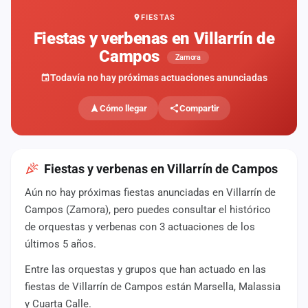
FIESTAS
Mapa
de
Fiestas y verbenas en Villarrín de
fiestas
Campos
Zamora
Componentes
Todavía no hay próximas actuaciones anunciadas
Fichajes
Cómo llegar
Compartir
Agencias
Rankings
Fiestas y verbenas en Villarrín de Campos
Aún no hay próximas fiestas anunciadas en Villarrín de
Vídeos
Campos (Zamora), pero puedes consultar el histórico
de orquestas y verbenas con 3 actuaciones de los
Anuncios
últimos 5 años.
Entre las orquestas y grupos que han actuado en las
Iniciar
sesión
fiestas de Villarrín de Campos están Marsella, Malassia
y Cuarta Calle.
Crear