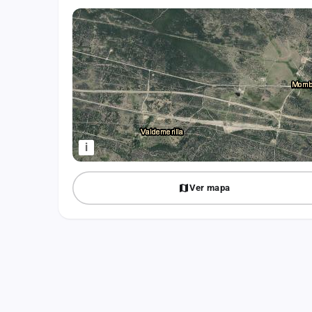
Fichajes
Agencias
Rankings
Vídeos
Anuncios
i
Iniciar sesión
Ver mapa
Crear cuenta
Administración
Contacto