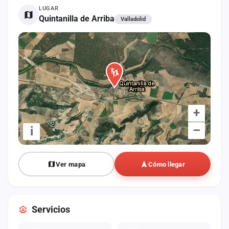
cuenta
LUGAR
Quintanilla de Arriba
Valladolid
Administración
Contacto
+
–
i
Ver mapa
Cómo llegar
Servicios