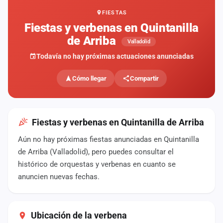
FIESTAS
Mapa
de
Fiestas y verbenas en Quintanilla
fiestas
de Arriba
Valladolid
Componentes
Todavía no hay próximas actuaciones anunciadas
Fichajes
Cómo llegar
Compartir
Agencias
Rankings
Fiestas y verbenas en Quintanilla de Arriba
Aún no hay próximas fiestas anunciadas en Quintanilla
Vídeos
de Arriba (Valladolid), pero puedes consultar el
histórico de orquestas y verbenas en cuanto se
Anuncios
anuncien nuevas fechas.
Iniciar
sesión
Ubicación de la verbena
Crear