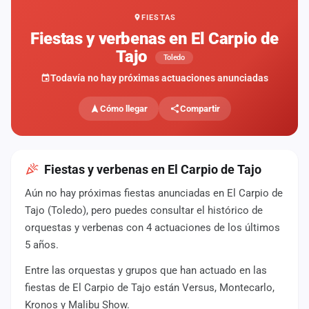
FIESTAS
Mapa
de
Fiestas y verbenas en El Carpio de
fiestas
Tajo
Toledo
Componentes
Todavía no hay próximas actuaciones anunciadas
Fichajes
Cómo llegar
Compartir
Agencias
Rankings
Fiestas y verbenas en El Carpio de Tajo
Aún no hay próximas fiestas anunciadas en El Carpio de
Vídeos
Tajo (Toledo), pero puedes consultar el histórico de
orquestas y verbenas con 4 actuaciones de los últimos
Anuncios
5 años.
Entre las orquestas y grupos que han actuado en las
Iniciar
sesión
fiestas de El Carpio de Tajo están Versus, Montecarlo,
Kronos y Malibu Show.
Crear