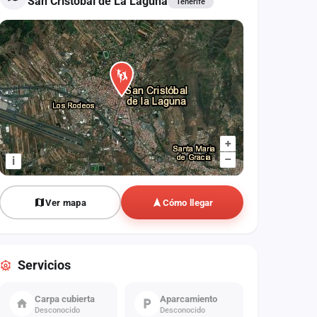
San Cristóbal de La Laguna
Tenerife
+
–
i
Ver mapa
Cómo llegar
Servicios
Carpa cubierta
Aparcamiento
Desconocido
Desconocido