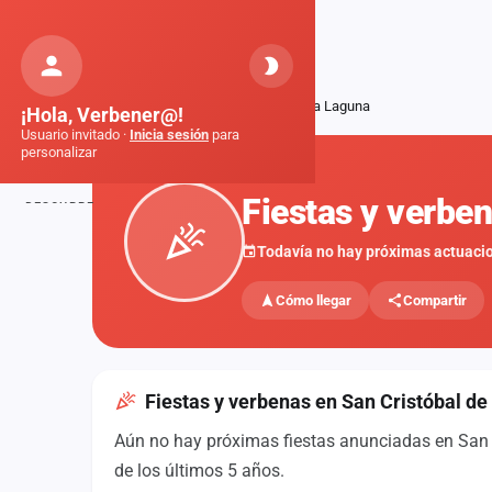
Orquestas
de Galicia
Inicio
Fiestas
San Cristóbal de La Laguna
¡Hola, Verbener@!
Usuario invitado ·
Inicia sesión
para
personalizar
FIESTAS
Fiestas y verbe
DESCUBRE
Inicio
Todavía no hay próximas actuaci
Noticias
Cómo llegar
Compartir
Formaciones
Fiestas
Fiestas y verbenas en San Cristóbal d
Mapa de fiestas
Aún no hay próximas fiestas anunciadas en San C
Componentes
de los últimos 5 años.