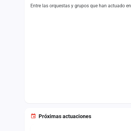
Fichajes
Entre las orquestas y grupos que han actuado en
Agencias
Rankings
Vídeos
Anuncios
Iniciar sesión
Crear cuenta
Administración
Contacto
Próximas actuaciones