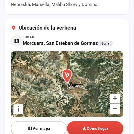
cuenta
Nebraska, Marsella, Malibu Show y Dominó.
Administración
Ubicación de la verbena
Contacto
LUGAR
Morcuera, San Esteban de Gormaz
Soria
+
–
i
Ver mapa
Cómo llegar