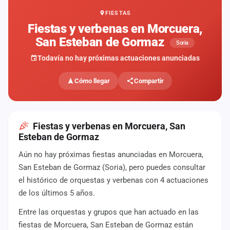
FIESTAS
Mapa
de
Fiestas y verbenas en Morcuera,
fiestas
San Esteban de Gormaz
Soria
Componentes
Todavía no hay próximas actuaciones anunciadas
Fichajes
Cómo llegar
Compartir
Agencias
Rankings
Fiestas y verbenas en Morcuera, San
Esteban de Gormaz
Vídeos
Aún no hay próximas fiestas anunciadas en Morcuera,
San Esteban de Gormaz (Soria), pero puedes consultar
Anuncios
el histórico de orquestas y verbenas con 4 actuaciones
de los últimos 5 años.
Iniciar
sesión
Entre las orquestas y grupos que han actuado en las
fiestas de Morcuera, San Esteban de Gormaz están
Crear