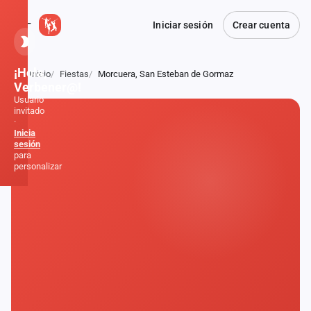
Iniciar sesión
Crear cuenta
¡Hola,
Inicio
Fiestas
Morcuera, San Esteban de Gormaz
Atrás
Verbener@!
Usuario
invitado
·
Inicia
sesión
para
personalizar
Inicio
Noticias
Formaciones
Fiestas