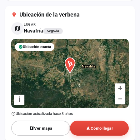
cuenta
Ubicación de la verbena
Administración
LUGAR
Navafría
Segovia
Contacto
Ubicación exacta
+
–
i
Ubicación actualizada hace 8 años
Ver mapa
Cómo llegar