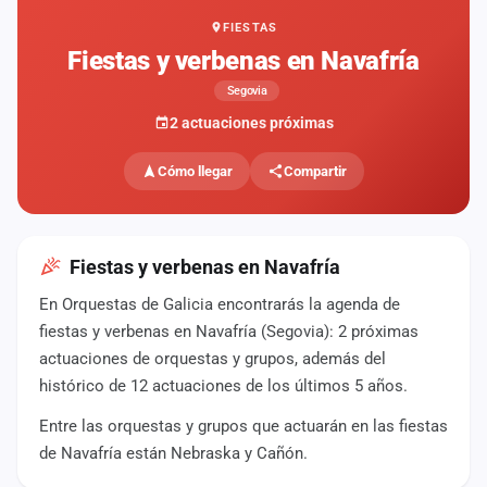
FIESTAS
Mapa
de
Fiestas y verbenas en Navafría
fiestas
Segovia
Componentes
2 actuaciones próximas
Fichajes
Cómo llegar
Compartir
Agencias
Rankings
Fiestas y verbenas en Navafría
En Orquestas de Galicia encontrarás la agenda de
Vídeos
fiestas y verbenas en Navafría (Segovia): 2 próximas
actuaciones de orquestas y grupos, además del
Anuncios
histórico de 12 actuaciones de los últimos 5 años.
Entre las orquestas y grupos que actuarán en las fiestas
Iniciar
sesión
de Navafría están Nebraska y Cañón.
Crear