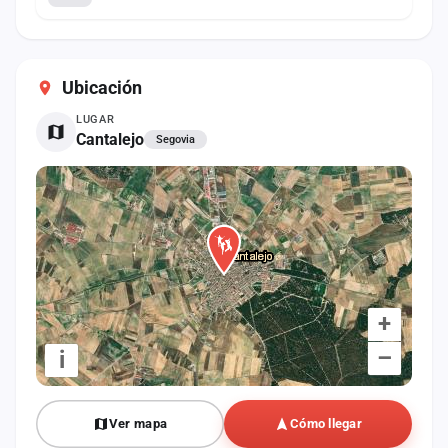
Ubicación
LUGAR
Cantalejo
Segovia
+
–
i
Ver mapa
Cómo llegar