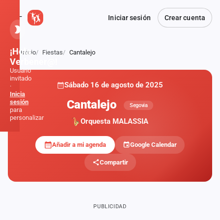
Iniciar sesión
Crear cuenta
¡Hola,
Inicio
Fiestas
Cantalejo
Atrás
Verbener@!
Usuario
invitado
Sábado 16 de agosto de 2025
·
Inicia
Cantalejo
sesión
Segovia
para
personalizar
Orquesta MALASSIA
Añadir a mi agenda
Google Calendar
Inicio
Compartir
Noticias
Formaciones
PUBLICIDAD
Fiestas