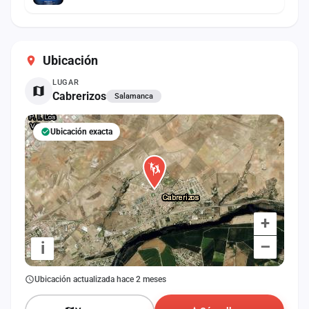
Ubicación
LUGAR
Cabrerizos
Salamanca
Ubicación exacta
+
–
i
Ubicación actualizada hace 2 meses