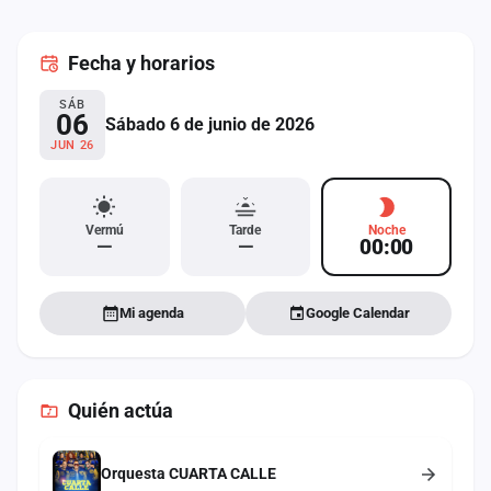
cuenta
Fecha
y horarios
Administración
SÁB
Contacto
06
Sábado 6 de junio de 2026
JUN 26
Vermú
Tarde
Noche
—
—
00:00
Mi agenda
Google Calendar
Quién actúa
Orquesta CUARTA CALLE