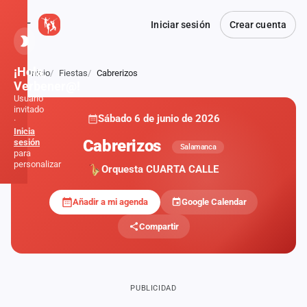
Iniciar sesión
Crear cuenta
¡Hola,
Inicio
Fiestas
Cabrerizos
Atrás
Verbener@!
Usuario
invitado
Sábado 6 de junio de 2026
·
Inicia
Cabrerizos
sesión
Salamanca
para
personalizar
Orquesta CUARTA CALLE
Añadir a mi agenda
Google Calendar
Inicio
Compartir
Noticias
Formaciones
PUBLICIDAD
Fiestas