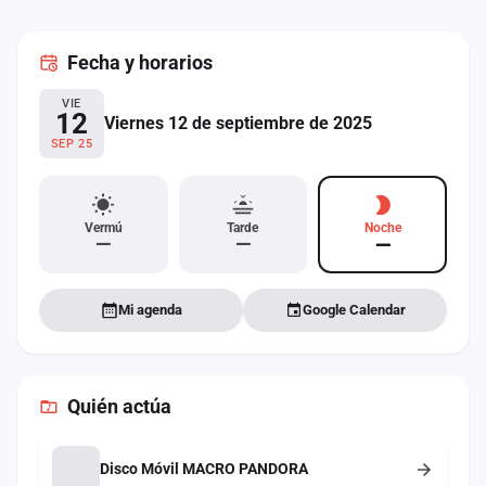
cuenta
Fecha
y horarios
Administración
VIE
Contacto
12
Viernes 12 de septiembre de 2025
SEP 25
Vermú
Tarde
Noche
—
—
—
Mi agenda
Google Calendar
Quién actúa
Disco Móvil MACRO PANDORA