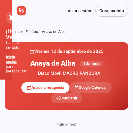
Iniciar sesión
Crear cuenta
¡Hola,
Inicio
Fiestas
Anaya de Alba
Atrás
Verbener@!
Usuario
invitado
Viernes 12 de septiembre de 2025
·
Inicia
Anaya de Alba
sesión
Salamanca
para
personalizar
Disco Móvil MACRO PANDORA
Añadir a mi agenda
Google Calendar
Inicio
Compartir
Noticias
Formaciones
PUBLICIDAD
Fiestas