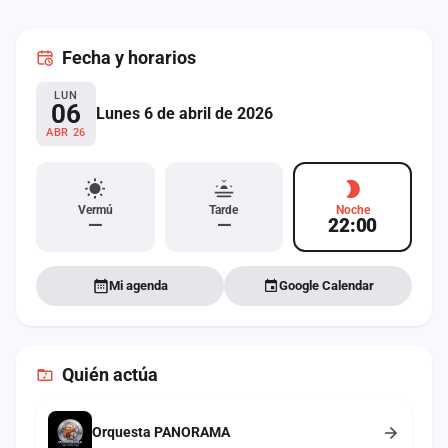
cuenta
Fecha
y horarios
Administración
LUN
Contacto
06
Lunes 6 de abril de 2026
ABR 26
Vermú
Tarde
Noche
—
—
22:00
Mi agenda
Google Calendar
Quién actúa
Orquesta PANORAMA