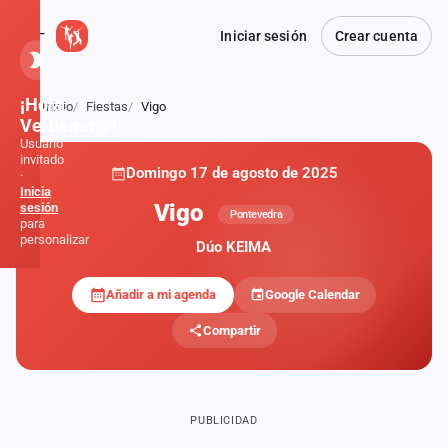
Iniciar sesión
Crear cuenta
¡Hola,
Inicio
Fiestas
Vigo
Atrás
Verbener@!
Usuario
invitado
Domingo 17 de agosto de 2025
·
Inicia
Vigo
sesión
Pontevedra
para
personalizar
Dúo KEIMA
Añadir a mi agenda
Google Calendar
Inicio
Compartir
Noticias
Formaciones
PUBLICIDAD
Fiestas