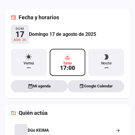
cuenta
Fecha
y horarios
Administración
DOM
Contacto
17
Domingo 17 de agosto de 2025
AGO 25
Vermú
Tarde
Noche
—
17:00
—
Mi agenda
Google Calendar
Quién actúa
Dúo KEIMA