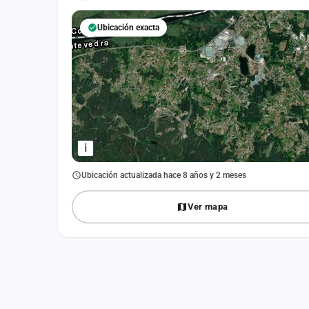
Fichajes
Ubicación exacta
Agencias
Rankings
Vídeos
Anuncios
i
Iniciar sesión
Ubicación actualizada hace 8 años y 2 meses
Crear cuenta
Ver mapa
Administración
Contacto