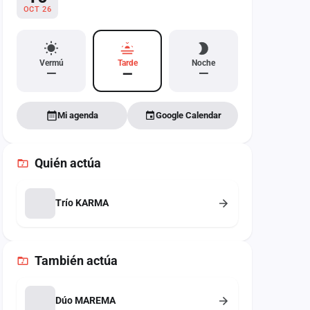
OCT 26
Vermú
Tarde
Noche
—
—
—
Mi agenda
Google Calendar
Quién actúa
Trío KARMA
También
actúa
Dúo MAREMA