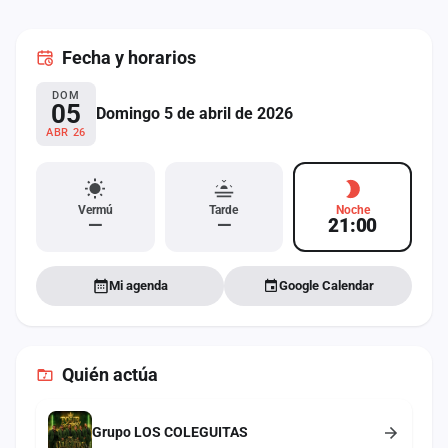
cuenta
Fecha
y horarios
Administración
DOM
Contacto
05
Domingo 5 de abril de 2026
ABR 26
Vermú
Tarde
Noche
—
—
21:00
Mi agenda
Google Calendar
Quién actúa
Grupo LOS COLEGUITAS