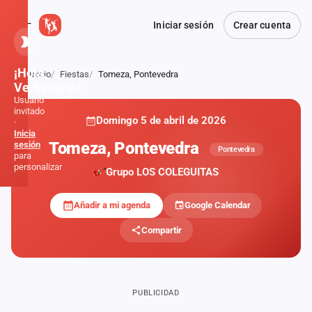
Iniciar sesión
Crear cuenta
¡Hola,
Inicio
Fiestas
Tomeza, Pontevedra
Atrás
Verbener@!
Usuario
invitado
Domingo 5 de abril de 2026
·
Inicia
Tomeza, Pontevedra
sesión
Pontevedra
para
personalizar
Grupo LOS COLEGUITAS
Añadir a mi agenda
Google Calendar
Inicio
Compartir
Noticias
Formaciones
PUBLICIDAD
Fiestas