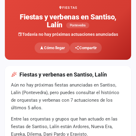
FIESTAS
Mapa
de
Fiestas y verbenas en Santiso,
fiestas
Lalín
Pontevedra
Componentes
Todavía no hay próximas actuaciones anunciadas
Fichajes
Cómo llegar
Compartir
Agencias
Rankings
Fiestas y verbenas en Santiso, Lalín
Aún no hay próximas fiestas anunciadas en Santiso,
Vídeos
Lalín (Pontevedra), pero puedes consultar el histórico
de orquestas y verbenas con 7 actuaciones de los
Anuncios
últimos 5 años.
Entre las orquestas y grupos que han actuado en las
Iniciar
sesión
fiestas de Santiso, Lalín están Ardores, Nueva Era,
Eureka, Dilema, Dani Pardo y Eravisto.
Crear