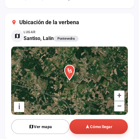
cuenta
Administración
Ubicación de la verbena
Contacto
LUGAR
Santiso, Lalín
Pontevedra
+
–
i
Ver mapa
Cómo llegar