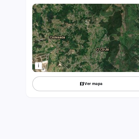
Fichajes
Agencias
Rankings
Vídeos
Anuncios
i
Iniciar sesión
Ver mapa
Crear cuenta
Administración
Contacto