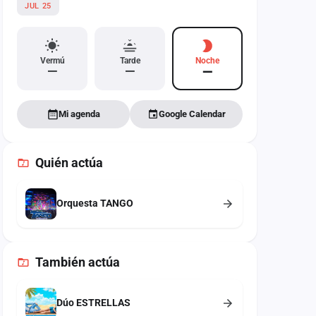
JUL 25
Vermú
Tarde
Noche
—
—
—
Mi agenda
Google Calendar
Quién actúa
Orquesta TANGO
También
actúa
Dúo ESTRELLAS