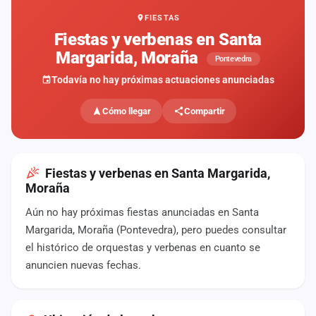
FIESTAS
Mapa
de
Fiestas y verbenas en Santa
fiestas
Margarida, Moraña
Pontevedra
Componentes
Todavía no hay próximas actuaciones anunciadas
Fichajes
Cómo llegar
Compartir
Agencias
Rankings
Fiestas y verbenas en Santa Margarida,
Moraña
Vídeos
Aún no hay próximas fiestas anunciadas en Santa
Margarida, Moraña (Pontevedra), pero puedes consultar
Anuncios
el histórico de orquestas y verbenas en cuanto se
anuncien nuevas fechas.
Iniciar
sesión
Crear