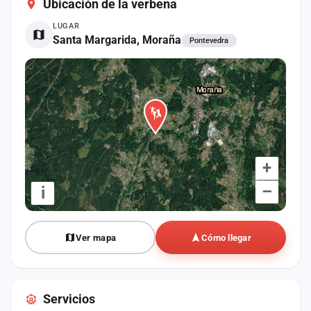
Ubicación de la verbena
cuenta
LUGAR
Administración
Santa Margarida, Moraña
Pontevedra
Contacto
+
–
i
Ver mapa
Cómo llegar
Servicios