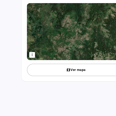
Fichajes
Agencias
Rankings
Vídeos
Anuncios
i
Iniciar sesión
Ver mapa
Crear cuenta
Administración
Contacto