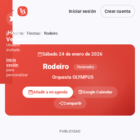
Iniciar sesión
Crear cuenta
¡Hola,
Inicio
Fiestas
Rodeiro
Atrás
Verbener@!
Usuario
invitado
Sábado 24 de enero de 2026
·
Inicia
Rodeiro
sesión
Pontevedra
para
personalizar
Orquesta OLYMPUS
Añadir a mi agenda
Google Calendar
Inicio
Compartir
Noticias
Formaciones
PUBLICIDAD
Fiestas