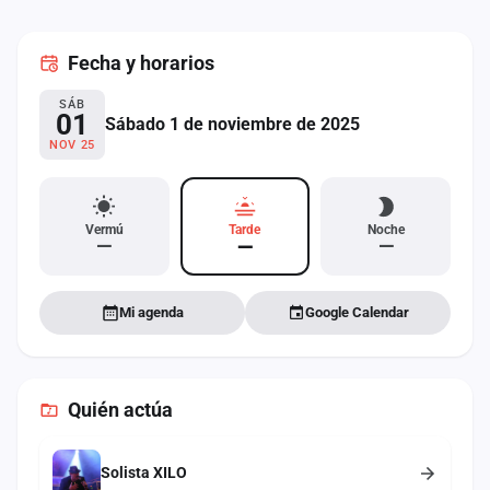
cuenta
Fecha
y horarios
Administración
SÁB
Contacto
01
Sábado 1 de noviembre de 2025
NOV 25
Vermú
Tarde
Noche
—
—
—
Mi agenda
Google Calendar
Quién actúa
Solista XILO