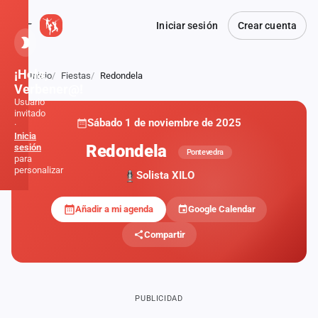
Iniciar sesión
Crear cuenta
¡Hola,
Inicio
Fiestas
Redondela
Atrás
Verbener@!
Usuario
invitado
Sábado 1 de noviembre de 2025
·
Inicia
Redondela
sesión
Pontevedra
para
personalizar
Solista XILO
Añadir a mi agenda
Google Calendar
Inicio
Compartir
Noticias
Formaciones
PUBLICIDAD
Fiestas