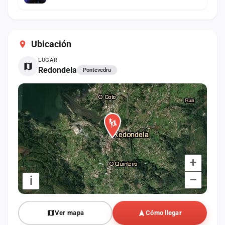
Ubicación
LUGAR
Redondela
Pontevedra
+
–
i
Ver mapa
Cómo llegar