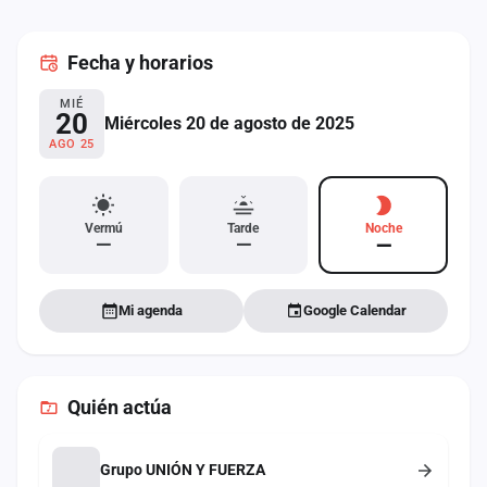
cuenta
Fecha
y horarios
Administración
MIÉ
Contacto
20
Miércoles 20 de agosto de 2025
AGO 25
Vermú
Tarde
Noche
—
—
—
Mi agenda
Google Calendar
Quién actúa
Grupo UNIÓN Y FUERZA