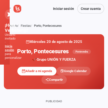
Iniciar sesión
Crear cuenta
¡Hola,
Inicio
Fiestas
Porto, Pontecesures
Atrás
Verbener@!
Usuario
invitado
Miércoles 20 de agosto de 2025
·
Inicia
Porto, Pontecesures
sesión
Pontevedra
para
personalizar
Grupo UNIÓN Y FUERZA
Añadir a mi agenda
Google Calendar
Inicio
Compartir
Noticias
Formaciones
PUBLICIDAD
Fiestas