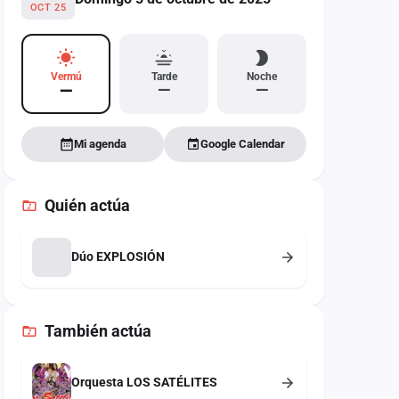
OCT 25
Vermú
Tarde
Noche
—
—
—
Mi agenda
Google Calendar
Quién actúa
Dúo EXPLOSIÓN
También
actúa
Orquesta LOS SATÉLITES