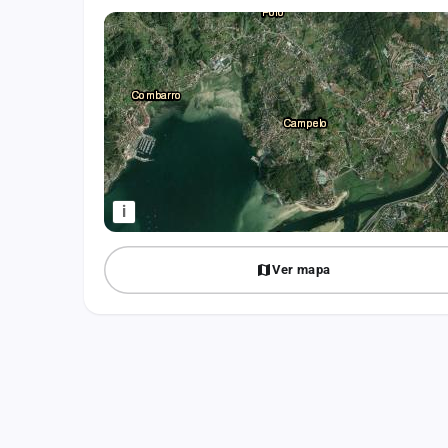
Fichajes
Agencias
Rankings
Vídeos
Anuncios
i
Iniciar sesión
Ver mapa
Crear cuenta
Administración
Contacto