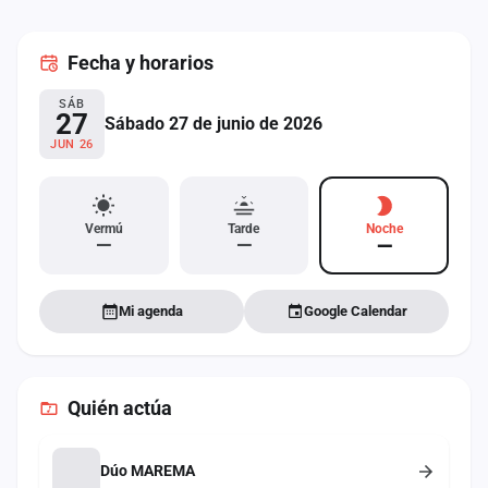
cuenta
Fecha
y horarios
Administración
SÁB
Contacto
27
Sábado 27 de junio de 2026
JUN 26
Vermú
Tarde
Noche
—
—
—
Mi agenda
Google Calendar
Quién actúa
Dúo MAREMA