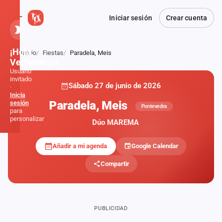
Iniciar sesión
Crear cuenta
¡Hola,
Inicio
Fiestas
Paradela, Meis
Atrás
Verbener@!
Usuario
invitado
Sábado 27 de junio de 2026
·
Inicia
Paradela, Meis
sesión
Pontevedra
para
personalizar
Dúo MAREMA
Añadir a mi agenda
Google Calendar
Inicio
Compartir
Noticias
Formaciones
PUBLICIDAD
Fiestas