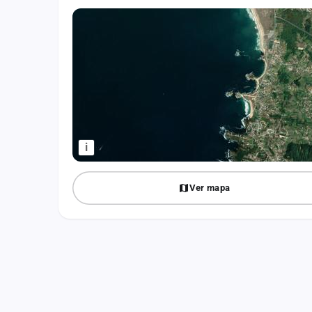
Fichajes
Agencias
Rankings
Vídeos
Anuncios
i
Iniciar sesión
Ver mapa
Crear cuenta
Administración
Contacto