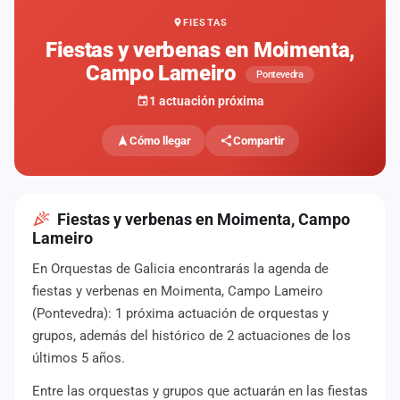
FIESTAS
Mapa
de
Fiestas y verbenas en Moimenta,
fiestas
Campo Lameiro
Pontevedra
Componentes
1 actuación próxima
Fichajes
Cómo llegar
Compartir
Agencias
Rankings
Fiestas y verbenas en Moimenta, Campo
Lameiro
Vídeos
En Orquestas de Galicia encontrarás la agenda de
fiestas y verbenas en Moimenta, Campo Lameiro
Anuncios
(Pontevedra): 1 próxima actuación de orquestas y
grupos, además del histórico de 2 actuaciones de los
Iniciar
últimos 5 años.
sesión
Entre las orquestas y grupos que actuarán en las fiestas
Crear