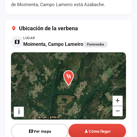
cuenta
de Moimenta, Campo Lameiro está Azabache.
Administración
Ubicación de la verbena
Contacto
LUGAR
Moimenta, Campo Lameiro
Pontevedra
+
–
i
Ver mapa
Cómo llegar