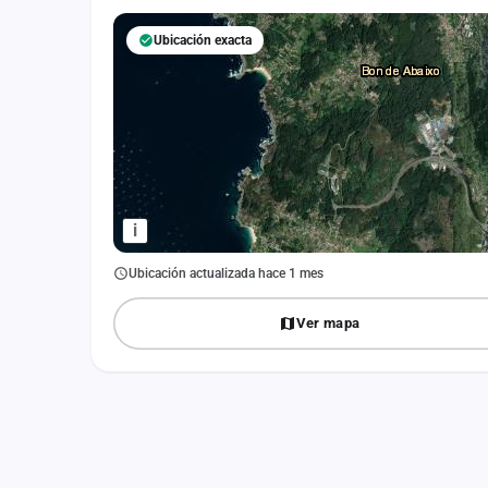
Fichajes
Ubicación exacta
Agencias
Rankings
Vídeos
Anuncios
i
Iniciar sesión
Ubicación actualizada hace 1 mes
Crear cuenta
Ver mapa
Administración
Contacto