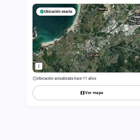
Fichajes
Ubicación exacta
Agencias
Rankings
Vídeos
Anuncios
i
Iniciar sesión
Ubicación actualizada hace 11 años
Crear cuenta
Ver mapa
Administración
Contacto