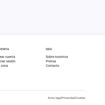
UENTA
ODG
ear cuenta
Sobre nosotros
iciar sesión
Prensa
 zona
Contacto
Aviso legal
Privacidad
Cookies