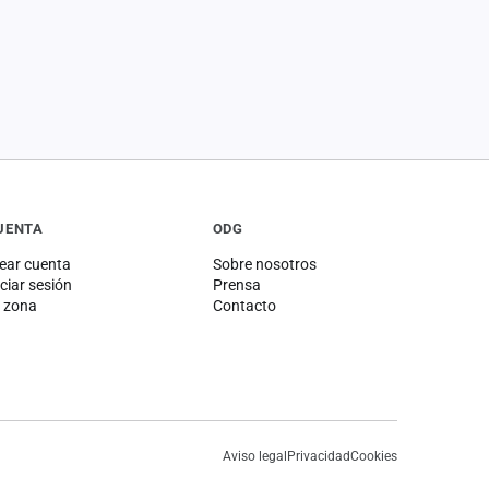
UENTA
ODG
ear cuenta
Sobre nosotros
iciar sesión
Prensa
 zona
Contacto
Aviso legal
Privacidad
Cookies