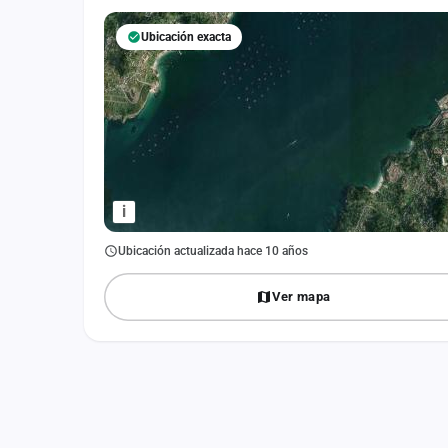
Fichajes
Ubicación exacta
Agencias
Rankings
Vídeos
Anuncios
i
Iniciar sesión
Ubicación actualizada hace 10 años
Crear cuenta
Ver mapa
Administración
Contacto