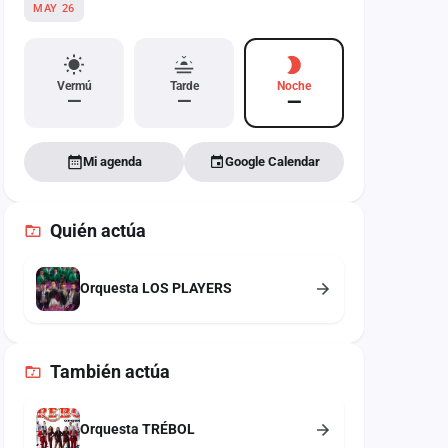
MAY 26
Vermú
Tarde
Noche
—
—
—
Mi agenda
Google Calendar
Quién actúa
Orquesta LOS PLAYERS
También
actúa
Orquesta TRÉBOL