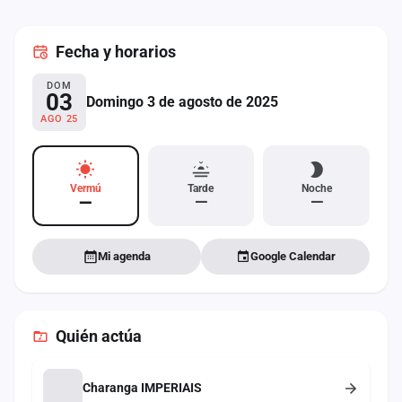
cuenta
Fecha
y horarios
Administración
DOM
Contacto
03
Domingo 3 de agosto de 2025
AGO 25
Vermú
Tarde
Noche
—
—
—
Mi agenda
Google Calendar
Quién actúa
Charanga IMPERIAIS