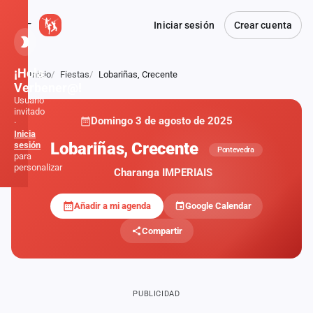
Iniciar sesión
Crear cuenta
¡Hola,
Inicio
Fiestas
Lobariñas, Crecente
Atrás
Verbener@!
Usuario
invitado
Domingo 3 de agosto de 2025
·
Inicia
Lobariñas, Crecente
sesión
Pontevedra
para
personalizar
Charanga IMPERIAIS
Añadir a mi agenda
Google Calendar
Inicio
Compartir
Noticias
Formaciones
PUBLICIDAD
Fiestas