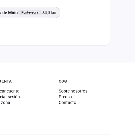
a de Miño
5,8 km
Pontevedra
UENTA
ODG
ear cuenta
Sobre nosotros
iciar sesión
Prensa
 zona
Contacto