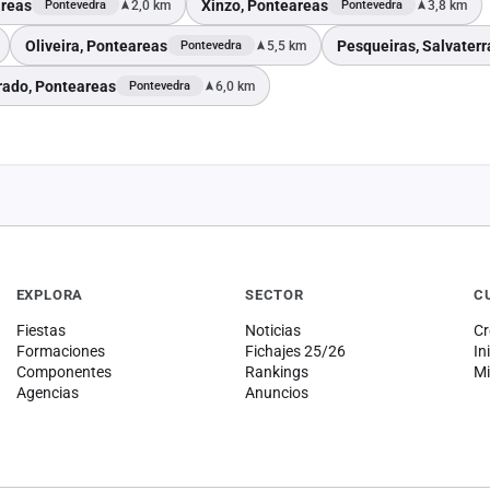
reas
Xinzo, Ponteareas
2,0 km
3,8 km
Pontevedra
Pontevedra
Oliveira, Ponteareas
Pesqueiras, Salvaterr
5,5 km
Pontevedra
rado, Ponteareas
6,0 km
Pontevedra
EXPLORA
SECTOR
C
Fiestas
Noticias
Cr
Formaciones
Fichajes 25/26
In
Componentes
Rankings
Mi
Agencias
Anuncios