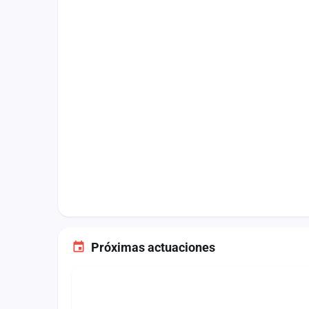
Fichajes
Agencias
Rankings
Vídeos
Anuncios
Iniciar sesión
Crear cuenta
Administración
Contacto
Próximas actuaciones