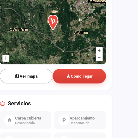
+
–
i
Ver mapa
Cómo llegar
Servicios
Carpa cubierta
Aparcamiento
Desconocido
Desconocido