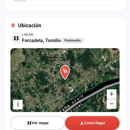
Ubicación
LUGAR
Forcadela, Tomiño
Pontevedra
+
–
i
Ver mapa
Cómo llegar