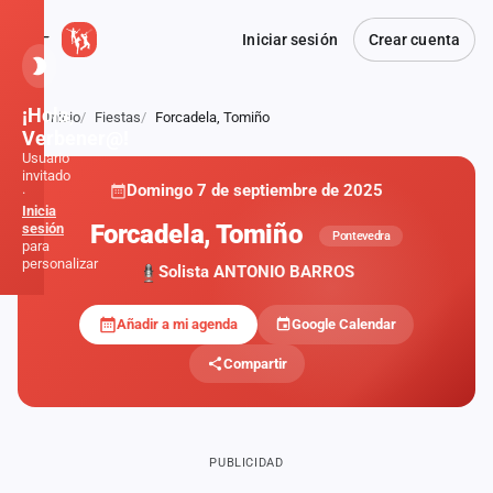
Iniciar sesión
Crear cuenta
¡Hola,
Inicio
Fiestas
Forcadela, Tomiño
Atrás
Verbener@!
Usuario
invitado
Domingo 7 de septiembre de 2025
·
Inicia
Forcadela, Tomiño
sesión
Pontevedra
para
personalizar
Solista ANTONIO BARROS
Añadir a mi agenda
Google Calendar
Inicio
Compartir
Noticias
Formaciones
PUBLICIDAD
Fiestas