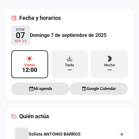
cuenta
Fecha
y horarios
Administración
DOM
Contacto
07
Domingo 7 de septiembre de 2025
SEP 25
Vermú
Tarde
Noche
12:00
—
—
Mi agenda
Google Calendar
Quién actúa
Solista ANTONIO BARROS