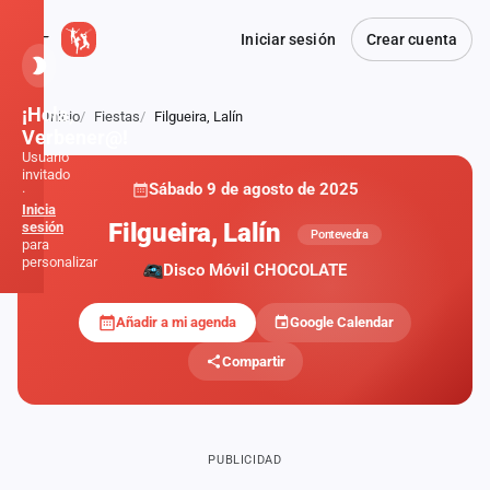
Iniciar sesión
Crear cuenta
¡Hola,
Inicio
Fiestas
Filgueira, Lalín
Atrás
Verbener@!
Usuario
invitado
Sábado 9 de agosto de 2025
·
DESTACADA
Inicia
Filgueira, Lalín
sesión
Pontevedra
para
personalizar
Disco Móvil CHOCOLATE
Añadir a mi agenda
Google Calendar
Inicio
Compartir
Noticias
Formaciones
PUBLICIDAD
Fiestas