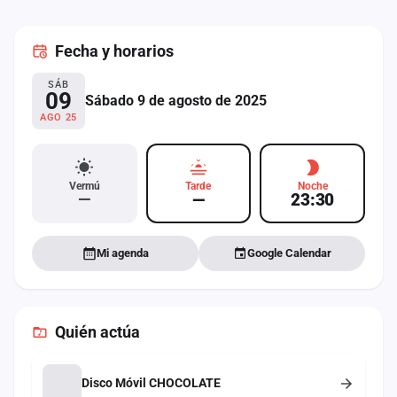
cuenta
Fecha
y horarios
Administración
SÁB
Contacto
09
Sábado 9 de agosto de 2025
AGO 25
Vermú
Tarde
Noche
—
—
23:30
Mi agenda
Google Calendar
Quién actúa
Disco Móvil CHOCOLATE