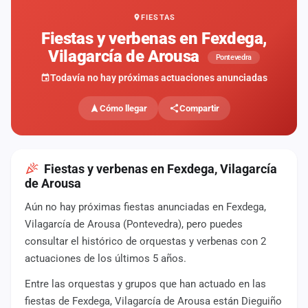
FIESTAS
Mapa
de
Fiestas y verbenas en Fexdega,
fiestas
Vilagarcía de Arousa
Pontevedra
Componentes
Todavía no hay próximas actuaciones anunciadas
Fichajes
Cómo llegar
Compartir
Agencias
Rankings
Fiestas y verbenas en Fexdega, Vilagarcía
de Arousa
Vídeos
Aún no hay próximas fiestas anunciadas en Fexdega,
Vilagarcía de Arousa (Pontevedra), pero puedes
Anuncios
consultar el histórico de orquestas y verbenas con 2
actuaciones de los últimos 5 años.
Iniciar
sesión
Entre las orquestas y grupos que han actuado en las
fiestas de Fexdega, Vilagarcía de Arousa están Dieguiño
Crear