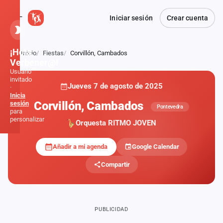
Iniciar sesión
Crear cuenta
¡Hola,
Inicio
Fiestas
Corvillón, Cambados
Atrás
Verbener@!
Usuario
invitado
Jueves 7 de agosto de 2025
·
Inicia
Corvillón, Cambados
sesión
Pontevedra
para
personalizar
Orquesta RITMO JOVEN
Añadir a mi agenda
Google Calendar
Inicio
Compartir
Noticias
Formaciones
PUBLICIDAD
Fiestas