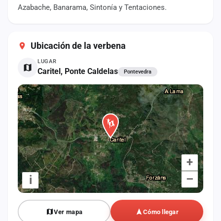
cuenta
Azabache, Banarama, Sintonía y Tentaciones.
Administración
Ubicación de la verbena
Contacto
LUGAR
Caritel, Ponte Caldelas
Pontevedra
+
–
i
Ver mapa
Cómo llegar