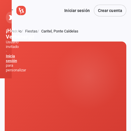
Iniciar sesión
Crear cuenta
¡Hola,
Inicio
Fiestas
Caritel, Ponte Caldelas
Atrás
Verbener@!
Usuario
invitado
·
Inicia
sesión
para
personalizar
Inicio
Noticias
Formaciones
Fiestas