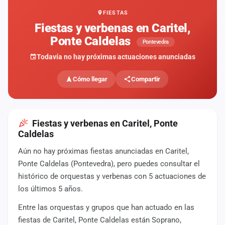
FIESTAS
Mapa
de
Fiestas y verbenas en Caritel,
fiestas
Ponte Caldelas
Pontevedra
Componentes
Todavía no hay próximas actuaciones anunciadas
Fichajes
Cómo llegar
Compartir
Agencias
Rankings
Fiestas y verbenas en Caritel, Ponte
Caldelas
Vídeos
Aún no hay próximas fiestas anunciadas en Caritel,
Ponte Caldelas (Pontevedra), pero puedes consultar el
Anuncios
histórico de orquestas y verbenas con 5 actuaciones de
los últimos 5 años.
Iniciar
sesión
Entre las orquestas y grupos que han actuado en las
fiestas de Caritel, Ponte Caldelas están Soprano,
Crear